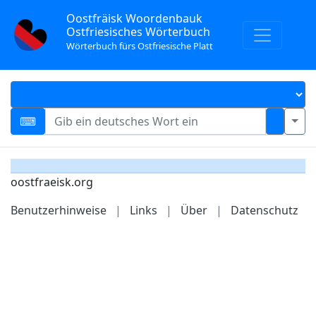
Oostfräisk Woordenbauk
Ostfriesisches Wörterbuch
Wörterbuch fürs Ostfriesische Platt
oostfraeisk.org
Benutzerhinweise
|
Links
|
Über
|
Datenschutz