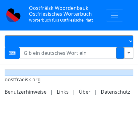
Oostfräisk Woordenbauk
Ostfriesisches Wörterbuch
Wörterbuch fürs Ostfriesische Platt
oostfraeisk.org
Benutzerhinweise
|
Links
|
Über
|
Datenschutz