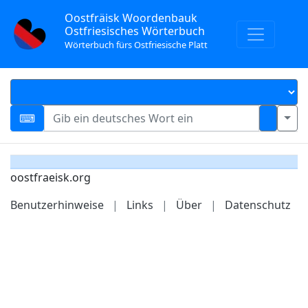
Oostfräisk Woordenbauk
Ostfriesisches Wörterbuch
Wörterbuch fürs Ostfriesische Platt
oostfraeisk.org
Benutzerhinweise
|
Links
|
Über
|
Datenschutz