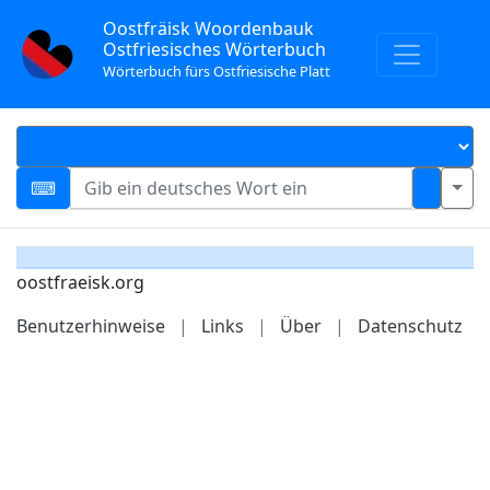
Oostfräisk Woordenbauk
Ostfriesisches Wörterbuch
Wörterbuch fürs Ostfriesische Platt
oostfraeisk.org
Benutzerhinweise
|
Links
|
Über
|
Datenschutz