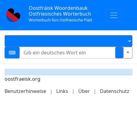
Oostfräisk Woordenbauk
Ostfriesisches Wörterbuch
Wörterbuch fürs Ostfriesische Platt
oostfraeisk.org
Benutzerhinweise
|
Links
|
Über
|
Datenschutz