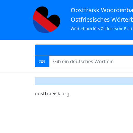
Oostfräisk Woordenb
Ostfriesisches Wörter
Wörterbuch fürs Ostfriesische Platt
oostfraeisk.org