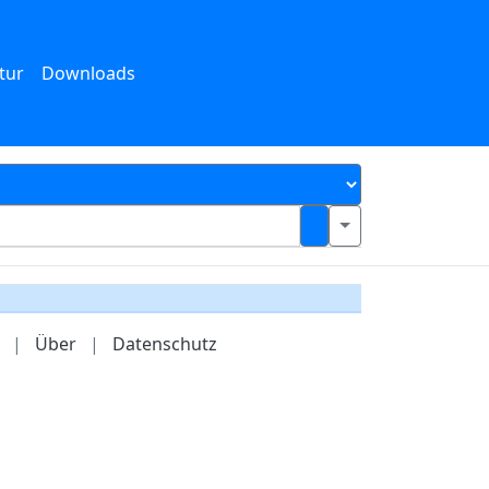
tur
Downloads
|
Über
|
Datenschutz