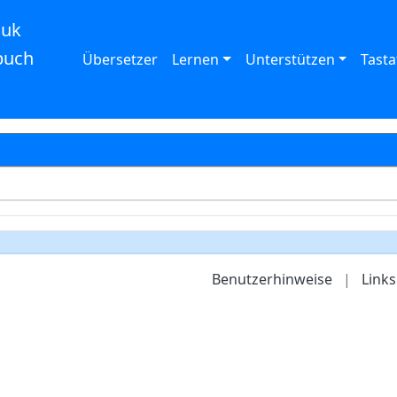
auk
buch
Übersetzer
Lernen
Unterstützen
Tasta
Benutzerhinweise
|
Links