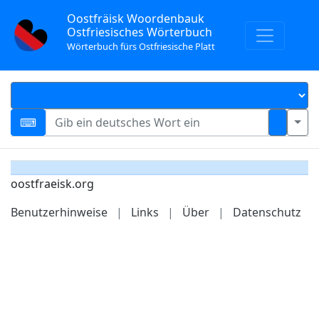
Oostfräisk Woordenbauk
Ostfriesisches Wörterbuch
Wörterbuch fürs Ostfriesische Platt
oostfraeisk.org
Benutzerhinweise
|
Links
|
Über
|
Datenschutz