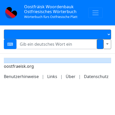
Oostfräisk Woordenbauk
Ostfriesisches Wörterbuch
Wörterbuch fürs Ostfriesische Platt
oostfraeisk.org
Benutzerhinweise
|
Links
|
Über
|
Datenschutz