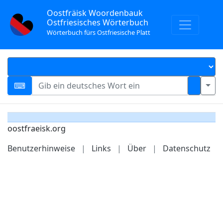
Oostfräisk Woordenbauk
Ostfriesisches Wörterbuch
Wörterbuch fürs Ostfriesische Platt
oostfraeisk.org
Benutzerhinweise
|
Links
|
Über
|
Datenschutz