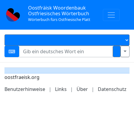
Oostfräisk Woordenbauk
Ostfriesisches Wörterbuch
Wörterbuch fürs Ostfriesische Platt
oostfraeisk.org
Benutzerhinweise
|
Links
|
Über
|
Datenschutz