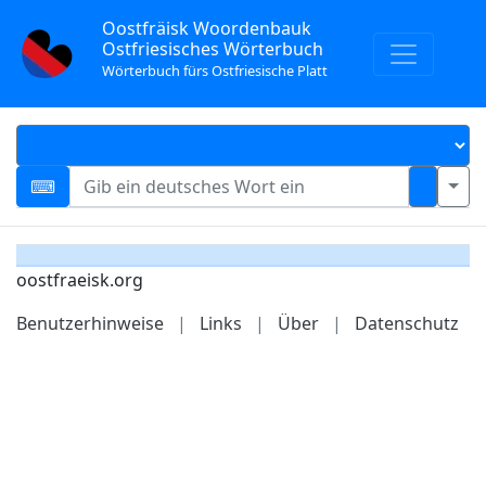
Oostfräisk Woordenbauk
Ostfriesisches Wörterbuch
Wörterbuch fürs Ostfriesische Platt
oostfraeisk.org
Benutzerhinweise
|
Links
|
Über
|
Datenschutz