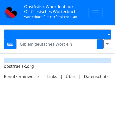
Oostfräisk Woordenbauk
Ostfriesisches Wörterbuch
Wörterbuch fürs Ostfriesische Platt
oostfraeisk.org
Benutzerhinweise
|
Links
|
Über
|
Datenschutz