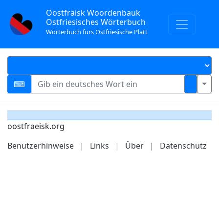
Oostfräisk Woordenbauk
Ostfriesisches Wörterbuch
Wörterbuch fürs Ostfriesische Platt
oostfraeisk.org
Benutzerhinweise
|
Links
|
Über
|
Datenschutz