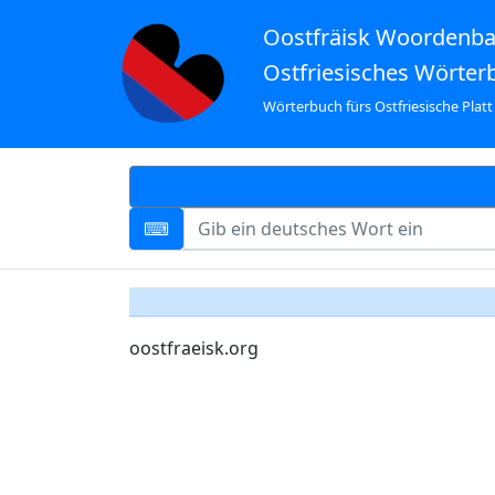
Oostfräisk Woordenb
Ostfriesisches Wörter
Wörterbuch fürs Ostfriesische Platt
oostfraeisk.org