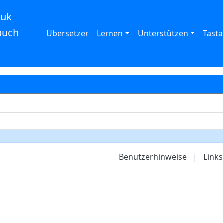
auk
buch
Übersetzer
Lernen
Unterstützen
Tasta
Benutzerhinweise
|
Links