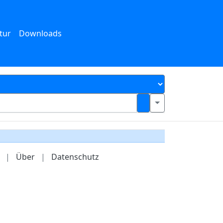
tur
Downloads
|
Über
|
Datenschutz