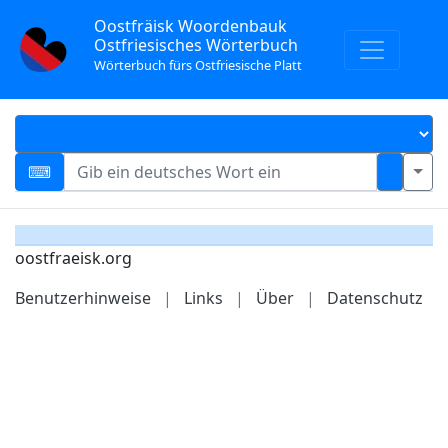
Oostfräisk Woordenbauk
Ostfriesisches Wörterbuch
Wörterbuch fürs Ostfriesische Platt
oostfraeisk.org
Benutzerhinweise
|
Links
|
Über
|
Datenschutz