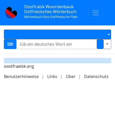
Oostfräisk Woordenbauk
Ostfriesisches Wörterbuch
Wörterbuch fürs Ostfriesische Platt
oostfraeisk.org
Benutzerhinweise
|
Links
|
Über
|
Datenschutz