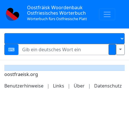
Oostfräisk Woordenbauk
Ostfriesisches Wörterbuch
Wörterbuch fürs Ostfriesische Platt
oostfraeisk.org
Benutzerhinweise
|
Links
|
Über
|
Datenschutz