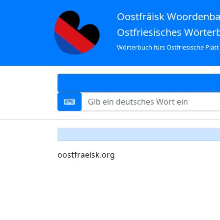
Oostfräisk Woordenb
Ostfriesisches Wörter
Wörterbuch fürs Ostfriesische Platt
oostfraeisk.org