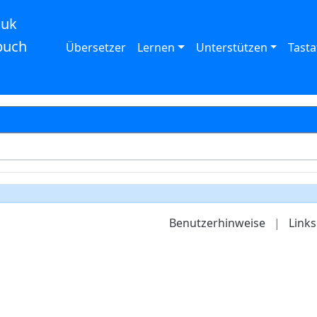
auk
buch
Übersetzer
Lernen
Unterstützen
Tasta
Benutzerhinweise
|
Links