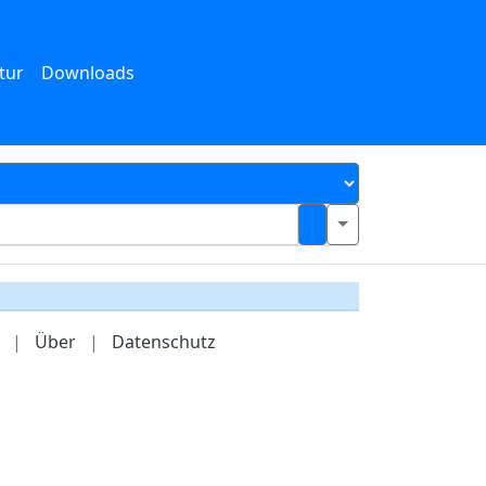
tur
Downloads
|
Über
|
Datenschutz