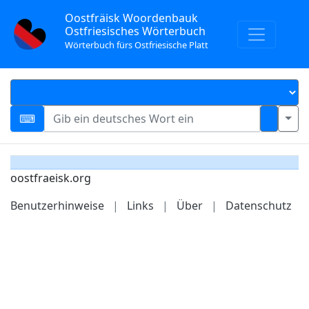
Oostfräisk Woordenbauk
Ostfriesisches Wörterbuch
Wörterbuch fürs Ostfriesische Platt
oostfraeisk.org
Benutzerhinweise
|
Links
|
Über
|
Datenschutz