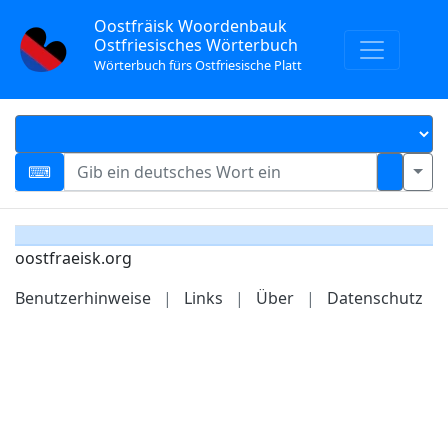
Oostfräisk Woordenbauk
Ostfriesisches Wörterbuch
Wörterbuch fürs Ostfriesische Platt
oostfraeisk.org
Benutzerhinweise
|
Links
|
Über
|
Datenschutz