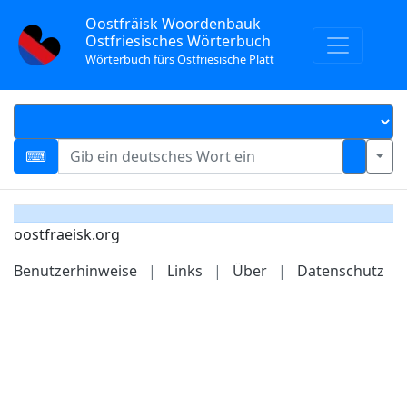
Oostfräisk Woordenbauk
Ostfriesisches Wörterbuch
Wörterbuch fürs Ostfriesische Platt
oostfraeisk.org
Benutzerhinweise
|
Links
|
Über
|
Datenschutz