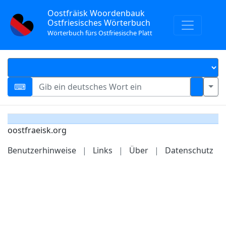
Oostfräisk Woordenbauk
Ostfriesisches Wörterbuch
Wörterbuch fürs Ostfriesische Platt
oostfraeisk.org
Benutzerhinweise
|
Links
|
Über
|
Datenschutz