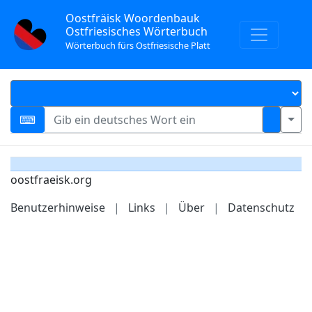
Oostfräisk Woordenbauk
Ostfriesisches Wörterbuch
Wörterbuch fürs Ostfriesische Platt
oostfraeisk.org
Benutzerhinweise
|
Links
|
Über
|
Datenschutz