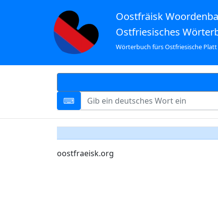
Oostfräisk Woordenb
Ostfriesisches Wörter
Wörterbuch fürs Ostfriesische Platt
oostfraeisk.org