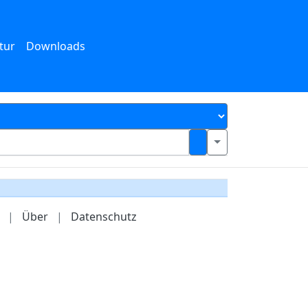
tur
Downloads
|
Über
|
Datenschutz