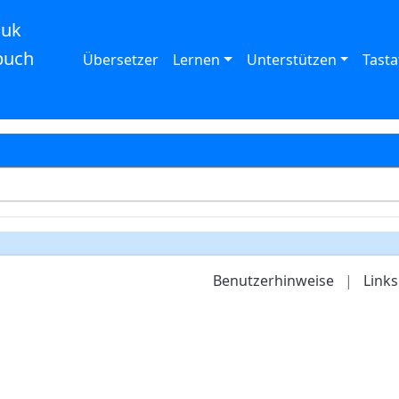
auk
buch
Übersetzer
Lernen
Unterstützen
Tasta
Benutzerhinweise
|
Links