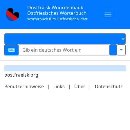
Oostfräisk Woordenbauk
Ostfriesisches Wörterbuch
Wörterbuch fürs Ostfriesische Platt
oostfraeisk.org
Benutzerhinweise
|
Links
|
Über
|
Datenschutz