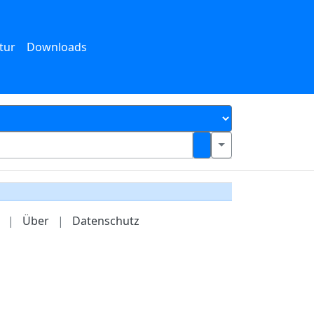
tur
Downloads
|
Über
|
Datenschutz