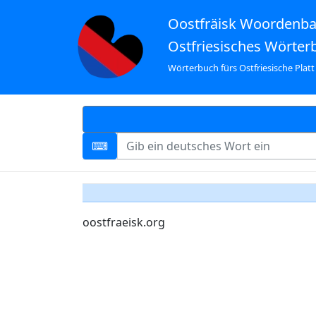
Oostfräisk Woordenb
Ostfriesisches Wörter
Wörterbuch fürs Ostfriesische Platt
oostfraeisk.org