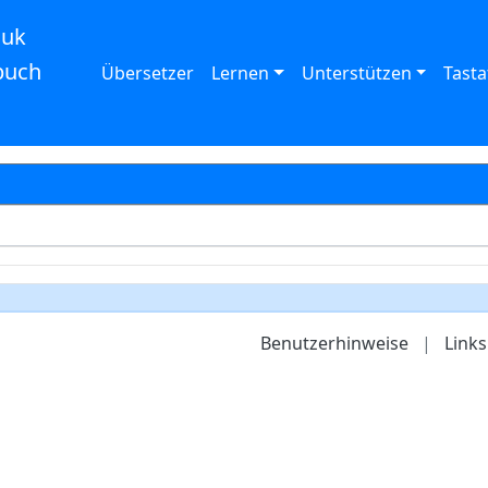
auk
buch
Übersetzer
Lernen
Unterstützen
Tasta
Benutzerhinweise
|
Links