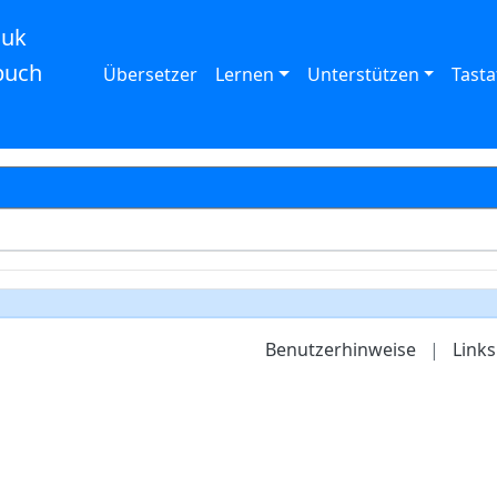
auk
buch
Übersetzer
Lernen
Unterstützen
Tasta
Benutzerhinweise
|
Links