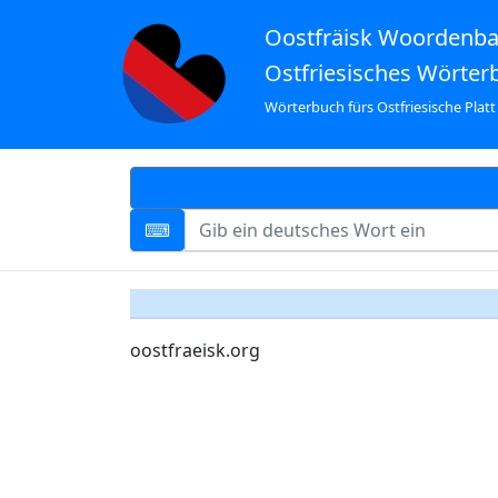
Oostfräisk Woordenb
Ostfriesisches Wörter
Wörterbuch fürs Ostfriesische Platt
oostfraeisk.org