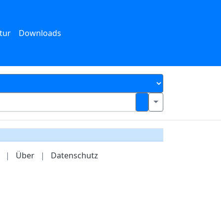
tur
Downloads
|
Über
|
Datenschutz