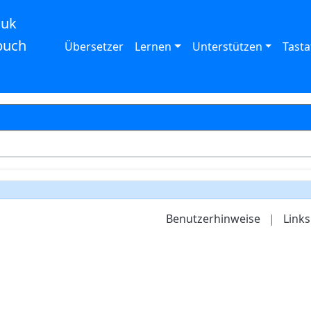
auk
buch
Übersetzer
Lernen
Unterstützen
Tasta
Benutzerhinweise
|
Links