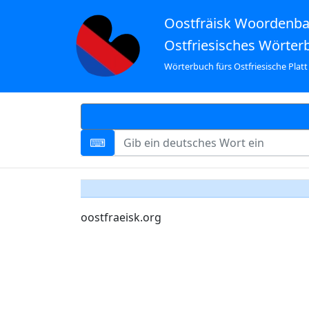
Oostfräisk Woordenb
Ostfriesisches Wörter
Wörterbuch fürs Ostfriesische Platt
oostfraeisk.org