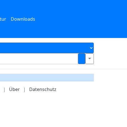
tur
Downloads
|
Über
|
Datenschutz