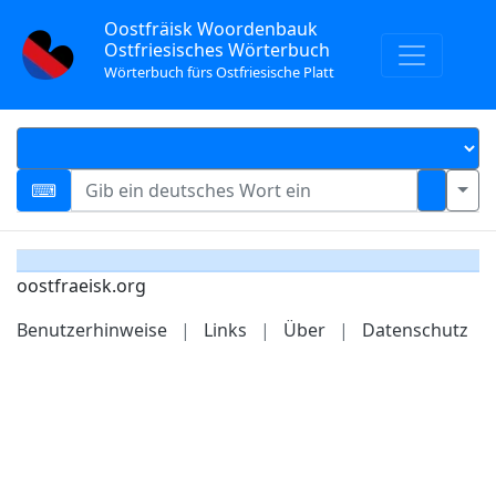
Oostfräisk Woordenbauk
Ostfriesisches Wörterbuch
Wörterbuch fürs Ostfriesische Platt
oostfraeisk.org
Benutzerhinweise
|
Links
|
Über
|
Datenschutz