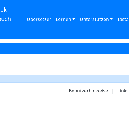
auk
buch
Übersetzer
Lernen
Unterstützen
Tasta
Benutzerhinweise
|
Links