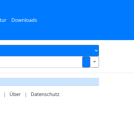
tur
Downloads
|
Über
|
Datenschutz