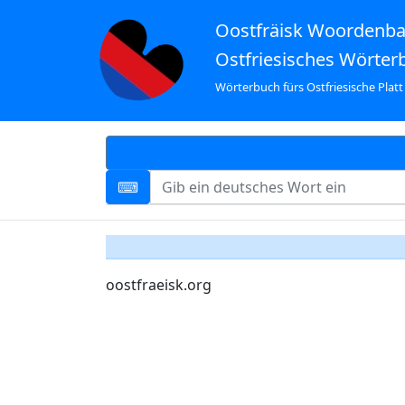
Oostfräisk Woordenb
Ostfriesisches Wörter
Wörterbuch fürs Ostfriesische Platt
oostfraeisk.org