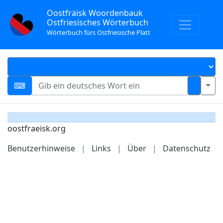
Oostfräisk Woordenbauk
Ostfriesisches Wörterbuch
Wörterbuch fürs Ostfriesische Platt
oostfraeisk.org
Benutzerhinweise
|
Links
|
Über
|
Datenschutz