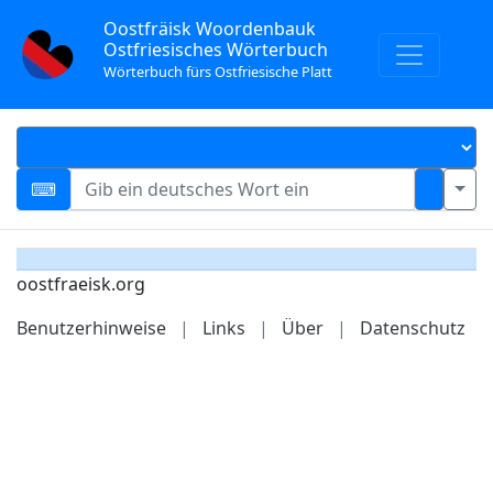
Oostfräisk Woordenbauk
Ostfriesisches Wörterbuch
Wörterbuch fürs Ostfriesische Platt
oostfraeisk.org
Benutzerhinweise
|
Links
|
Über
|
Datenschutz