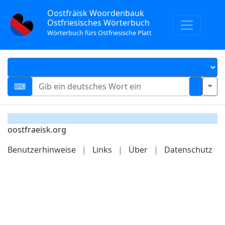
Oostfräisk Woordenbauk
Ostfriesisches Wörterbuch
Wörterbuch fürs Ostfriesische Platt
oostfraeisk.org
Benutzerhinweise
|
Links
|
Über
|
Datenschutz