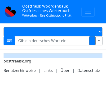
Oostfräisk Woordenbauk
Ostfriesisches Wörterbuch
Wörterbuch fürs Ostfriesische Platt
oostfraeisk.org
Benutzerhinweise
|
Links
|
Über
|
Datenschutz