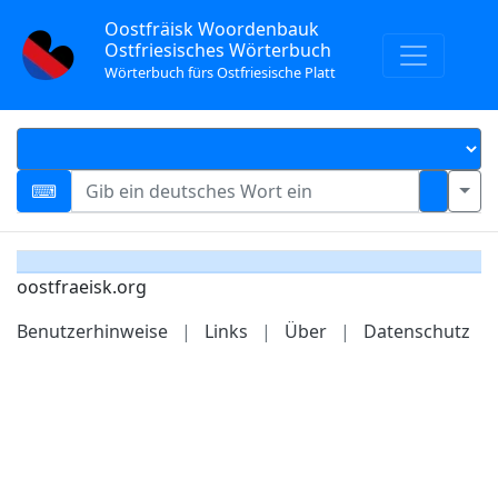
Oostfräisk Woordenbauk
Ostfriesisches Wörterbuch
Wörterbuch fürs Ostfriesische Platt
oostfraeisk.org
Benutzerhinweise
|
Links
|
Über
|
Datenschutz