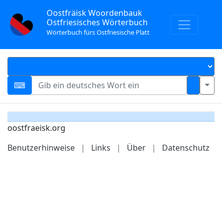
Oostfräisk Woordenbauk
Ostfriesisches Wörterbuch
Wörterbuch fürs Ostfriesische Platt
oostfraeisk.org
Benutzerhinweise
|
Links
|
Über
|
Datenschutz