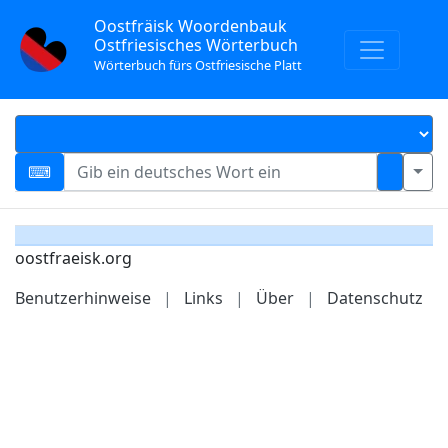
Oostfräisk Woordenbauk
Ostfriesisches Wörterbuch
Wörterbuch fürs Ostfriesische Platt
oostfraeisk.org
Benutzerhinweise
|
Links
|
Über
|
Datenschutz