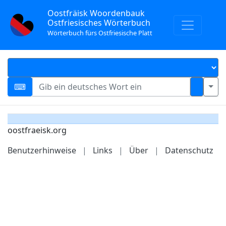
Oostfräisk Woordenbauk
Ostfriesisches Wörterbuch
Wörterbuch fürs Ostfriesische Platt
oostfraeisk.org
Benutzerhinweise
|
Links
|
Über
|
Datenschutz