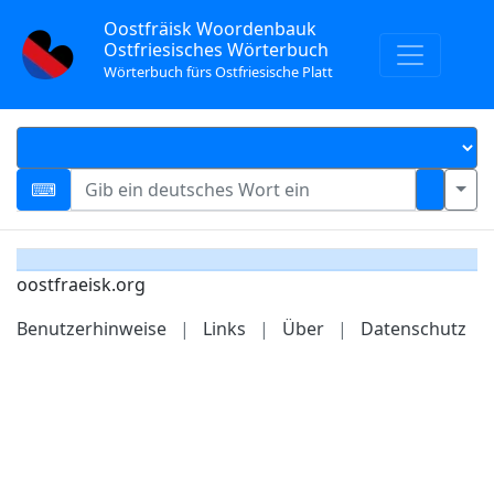
Oostfräisk Woordenbauk
Ostfriesisches Wörterbuch
Wörterbuch fürs Ostfriesische Platt
oostfraeisk.org
Benutzerhinweise
|
Links
|
Über
|
Datenschutz