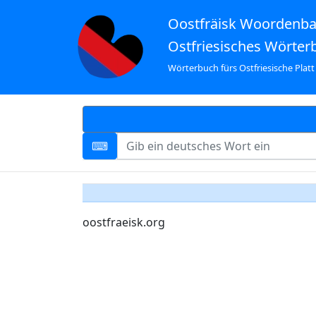
Oostfräisk Woordenb
Ostfriesisches Wörter
Wörterbuch fürs Ostfriesische Platt
oostfraeisk.org