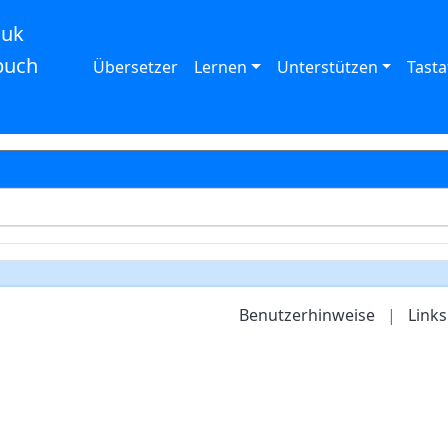
auk
buch
Übersetzer
Lernen
Unterstützen
Tasta
Benutzerhinweise
|
Links