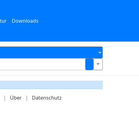
tur
Downloads
|
Über
|
Datenschutz