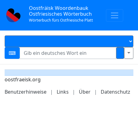
Oostfräisk Woordenbauk
Ostfriesisches Wörterbuch
Wörterbuch fürs Ostfriesische Platt
oostfraeisk.org
Benutzerhinweise
|
Links
|
Über
|
Datenschutz