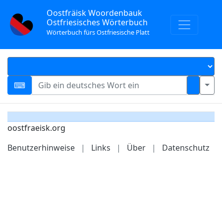
Oostfräisk Woordenbauk
Ostfriesisches Wörterbuch
Wörterbuch fürs Ostfriesische Platt
oostfraeisk.org
Benutzerhinweise
|
Links
|
Über
|
Datenschutz