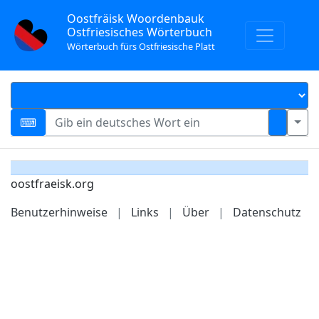
Oostfräisk Woordenbauk
Ostfriesisches Wörterbuch
Wörterbuch fürs Ostfriesische Platt
oostfraeisk.org
Benutzerhinweise
|
Links
|
Über
|
Datenschutz