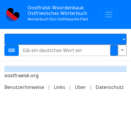
Oostfräisk Woordenbauk
Ostfriesisches Wörterbuch
Wörterbuch fürs Ostfriesische Platt
oostfraeisk.org
Benutzerhinweise
|
Links
|
Über
|
Datenschutz