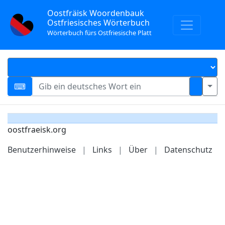
Oostfräisk Woordenbauk
Ostfriesisches Wörterbuch
Wörterbuch fürs Ostfriesische Platt
oostfraeisk.org
Benutzerhinweise
|
Links
|
Über
|
Datenschutz