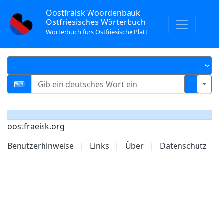
Oostfräisk Woordenbauk
Ostfriesisches Wörterbuch
Wörterbuch fürs Ostfriesische Platt
oostfraeisk.org
Benutzerhinweise
|
Links
|
Über
|
Datenschutz