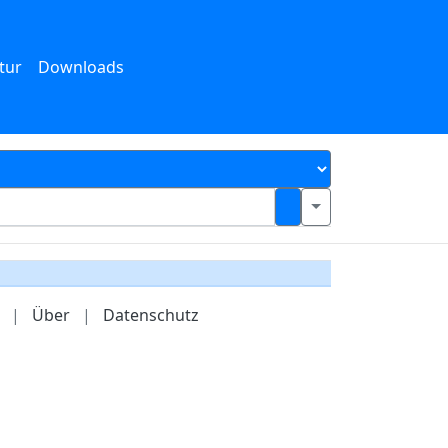
tur
Downloads
|
Über
|
Datenschutz