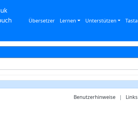
auk
buch
Übersetzer
Lernen
Unterstützen
Tasta
Benutzerhinweise
|
Links