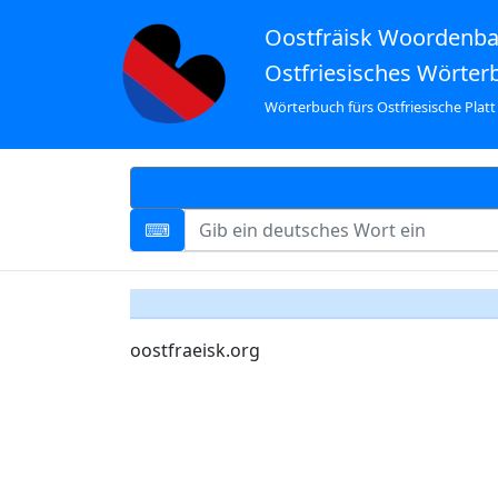
Oostfräisk Woordenb
Ostfriesisches Wörter
Wörterbuch fürs Ostfriesische Platt
oostfraeisk.org