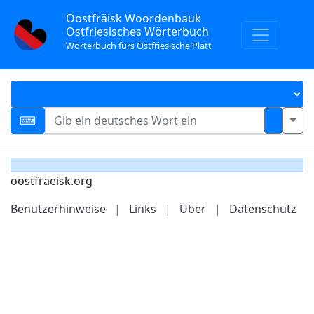
Oostfräisk Woordenbauk
Ostfriesisches Wörterbuch
Wörterbuch fürs Ostfriesische Platt
oostfraeisk.org
Benutzerhinweise
|
Links
|
Über
|
Datenschutz