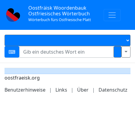
Oostfräisk Woordenbauk
Ostfriesisches Wörterbuch
Wörterbuch fürs Ostfriesische Platt
oostfraeisk.org
Benutzerhinweise
|
Links
|
Über
|
Datenschutz