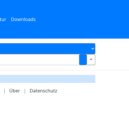
tur
Downloads
|
Über
|
Datenschutz