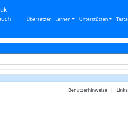
auk
buch
Übersetzer
Lernen
Unterstützen
Tasta
Benutzerhinweise
|
Links