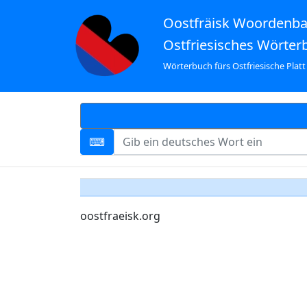
Oostfräisk Woordenb
Ostfriesisches Wörter
Wörterbuch fürs Ostfriesische Platt
oostfraeisk.org